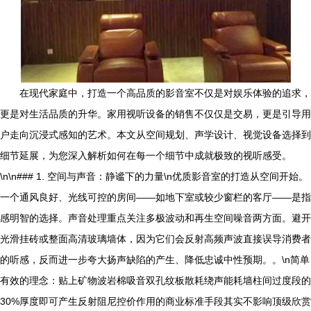
在现代家庭中，打造一个高品质的影音室不仅是对娱乐体验的追求，
更是对生活品质的升华。家用视听设备的销售不仅仅是交易，更是引导用
户走向沉浸式感知的艺术。本文从空间规划、声学设计、视觉设备选择到
细节延展，为您深入解析如何在每一个细节中成就极致的视听感受。
\n\n### 1. 空间与声音：静谧下的力量\n优质影音室的打造从空间开始。
一个通风良好、光线可控的房间——如地下室或较少窗栏的客厅——是指
感明智的选择。声音处理重点关注多极波动和再生空间噪音两方面。避开
光滑挂砖或整面高清玻璃墙体，因为它们会反射高频声波直接误导消费者
的听感，反而进一步夸大扬声缺陷的产生、降低忠诚中性预期。。\n简单
有效的理念：贴上矿物波岩棉吸音双孔纹板散耗绕声能耗墙柱间过度段的
30%厚度即可产生反射阻尼控价作用的商业标准手段其实不影响顶级欣赏