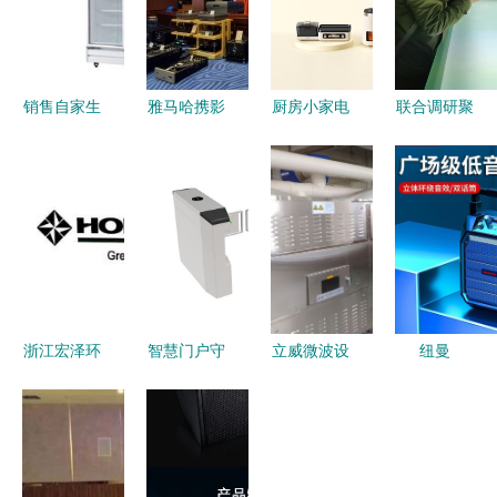
销售自家生
雅马哈携影
厨房小家电
联合调研聚
产的厨房设
音新品亮相
市场大盘缩
焦都昌工业
备用品,家
2016香港
减，品牌如
园 共谋家
用或商用都
高级视听
何突围？
用视听设备
可
展，开启家
——看“视
销售新路径
用视听新体
听设备”维
验
度的扩张思
维
浙江宏泽环
智慧门户守
立威微波设
纽曼
境设备 以
护生活细节
备 环保与
NM011家
家用视听设
择优质摆闸
效益双赢的
用视听设备
备销售重塑
厂家筑基家
黄粉虫烘干
打造沉浸式
智能家居新
用安全娱乐
膨化新选择
家庭娱乐体